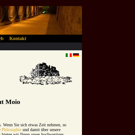
eb
Kontakt
ut Moio
. Wenn Sie sich etwas Zeit nehmen, so
e
Philosophie
und damit über unsere
n
bieten wir Ihnen unser hochwertiges,