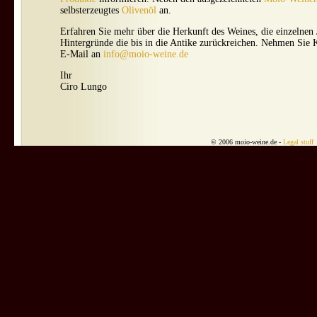
selbsterzeugtes
Olivenöl
an.
Erfahren Sie mehr über die Herkunft des Weines, die einzelnen 
Hintergründe die bis in die Antike zurückreichen. Nehmen Sie 
E-Mail an
info@moio-weine.de
Ihr
Ciro Lungo
© 2006 moio-weine.de -
Legal stuff